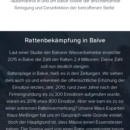
Taubendreck in und um Balve sowie die anschließende
Reinigung und Desinfektion der betroffenen Stelle.
Rattenbekämpfung in Balve
Laut einer Studie der Balveer Wasserbetriebe erreichte
2015 in Balve die Zahl der Ratten 2,4 Millionen. Diese Zahl
soll nun deutlich steigen.
Rattenplage in Balve, hieß es in den Zeitungen. Wir sehen
dies auch so und erkennen die offensichtliche Erhöhung der
Einsätze letztes Jahr. 2010, rund zwei Jahre nach der
Firmengründung es zu 300 Einsätzen aufgerufen wurde,
waren es 2018 etwa 800 Einsätze. Aber wie kam es zu so
einer extremen Rattenvermehrung? Unsere Maus-Experten
Klaus Meißinger hat uns im Gespräch viele Gründe erklärt,
doch der Hauptgrund ist, dass Mäuse einen Essenstester
haben. Die Speise wird von einer Ratte vorgekostet bevor