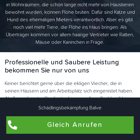
in Wohnräumen, die schon lange nicht mehr von Haustieren
bewohnt wurden, können Flöhe brüten. Dafür sind Katze und
Hund des ehemaligen Mieters verantwortlich. Aber es gibt
noch viel mehr Tiere, die Flöhe ins Haus bringen. Als
Überträger kommen vor allem haarige Vertreter wie Ratten,
Mäuse oder Kaninchen in Frage.
Professionelle und Saubere Leistung
bekommen Sie nur von uns
Keiner berichtet gerne über die ekligen Viecher, die in
seinen Häusern und am Arbeitsplatz sich eingenistet haben.
Als Spezialisierter Sterilisator lösen wir Ihre „Problem“ bis in
die letzte Datei zuverlässig. Zu unseren Stammkunden
Schädlingsbekämpfung Balve
Kunden zählen Haus- und Wohnungsbesitzer,
Lebensmittelhändler, Schlämmer Küche, Produktionsbetrieb
Gleich Anrufen
und die Verwaltung. Haus- und Grundstücksverwaltung.
Gerade wenn Ratten und Mäuse vernichtet werden müssen,