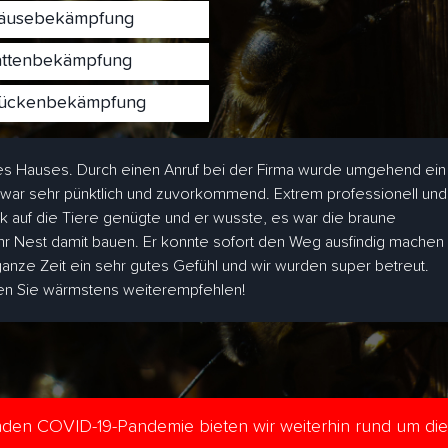
usebekämpfung
ttenbekämpfung
ckenbekämpfung
s Hauses. Durch einen Anruf bei der Firma wurde umgehend ein
 war sehr pünktlich und zuvorkommend. Extrem professionell und
ick auf die Tiere genügte und er wusste, es war die braune
hr Nest damit bauen. Er konnte sofort den Weg ausfindig machen
 ganze Zeit ein sehr gutes Gefühl und wir wurden super betreut.
den Sie wärmstens weiterempfehlen!
enden COVID-19-Pandemie bieten wir weiterhin rund um di