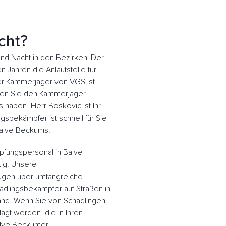
cht?
d Nacht in den Bezirken! Der
n Jahren die Anlaufstelle für
r Kammerjäger von VGS ist
assen Sie den Kammerjäger
 haben. Herr Boskovic ist Ihr
gsbekämpfer ist schnell für Sie
Balve Beckums.
pfungspersonal in Balve
tig. Unsere
ügen über umfangreiche
ädlingsbekämpfer auf Straßen in
nd. Wenn Sie von Schädlingen
gt werden, die in Ihren
alve Beckumer