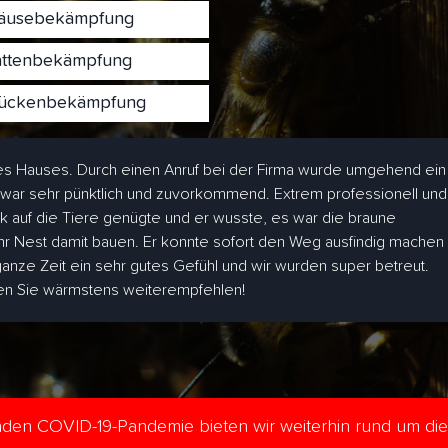
usebekämpfung
ttenbekämpfung
ckenbekämpfung
s Hauses. Durch einen Anruf bei der Firma wurde umgehend ein
 war sehr pünktlich und zuvorkommend. Extrem professionell und
ick auf die Tiere genügte und er wusste, es war die braune
hr Nest damit bauen. Er konnte sofort den Weg ausfindig machen
 ganze Zeit ein sehr gutes Gefühl und wir wurden super betreut.
den Sie wärmstens weiterempfehlen!
enden COVID-19-Pandemie bieten wir weiterhin rund um di