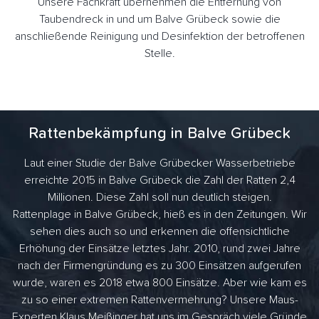
Unsere Fachkraft übernehmen die Entfernung von
Taubendreck in und um Balve Grübeck sowie die
anschließende Reinigung und Desinfektion der betroffenen
Stelle.
Rattenbekämpfung in Balve Grübeck
Laut einer Studie der Balve Grübecker Wasserbetriebe
erreichte 2015 in Balve Grübeck die Zahl der Ratten 2,4
Millionen. Diese Zahl soll nun deutlich steigen.
Rattenplage in Balve Grübeck, hieß es in den Zeitungen. Wir
sehen dies auch so und erkennen die offensichtliche
Erhöhung der Einsätze letztes Jahr. 2010, rund zwei Jahre
nach der Firmengründung es zu 300 Einsätzen aufgerufen
wurde, waren es 2018 etwa 800 Einsätze. Aber wie kam es
zu so einer extremen Rattenvermehrung? Unsere Maus-
Experten Klaus Meißinger hat uns im Gespräch viele Gründe