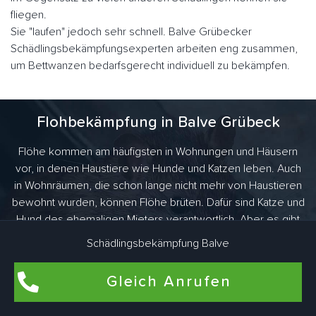
fliegen.
Sie "laufen" jedoch sehr schnell. Balve Grübecker
Schädlingsbekämpfungsexperten arbeiten eng zusammen,
um Bettwanzen bedarfsgerecht individuell zu bekämpfen.
Flohbekämpfung in Balve Grübeck
Flöhe kommen am häufigsten in Wohnungen und Häusern
vor, in denen Haustiere wie Hunde und Katzen leben. Auch
in Wohnräumen, die schon lange nicht mehr von Haustieren
bewohnt wurden, können Flöhe brüten. Dafür sind Katze und
Hund des ehemaligen Mieters verantwortlich. Aber es gibt
noch viel mehr Tiere, die Flöhe ins Haus bringen. Als
Schädlingsbekämpfung Balve
Überträger kommen vor allem haarige Vertreter wie Ratten,
Mäuse oder Kaninchen in Frage.
Gleich Anrufen
Professionelle und Saubere Leistung