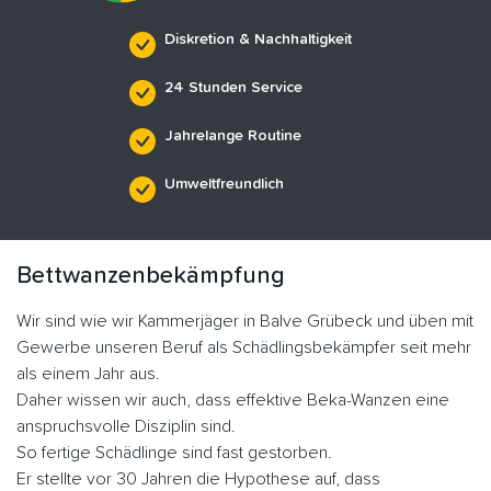
Diskretion & Nachhaltigkeit
24 Stunden Service
Jahrelange Routine
Umweltfreundlich
Bettwanzenbekämpfung
Wir sind wie wir Kammerjäger in Balve Grübeck und üben mit
Gewerbe unseren Beruf als Schädlingsbekämpfer seit mehr
als einem Jahr aus.
Daher wissen wir auch, dass effektive Beka-Wanzen eine
anspruchsvolle Disziplin sind.
So fertige Schädlinge sind fast gestorben.
Er stellte vor 30 Jahren die Hypothese auf, dass