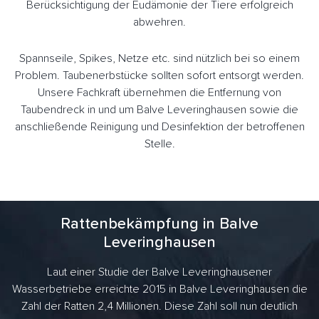
Berücksichtigung der Eudämonie der Tiere erfolgreich
abwehren.
Spannseile, Spikes, Netze etc. sind nützlich bei so einem
Problem. Taubenerbstücke sollten sofort entsorgt werden.
Unsere Fachkraft übernehmen die Entfernung von
Taubendreck in und um Balve Leveringhausen sowie die
anschließende Reinigung und Desinfektion der betroffenen
Stelle.
Rattenbekämpfung in Balve
Leveringhausen
Laut einer Studie der Balve Leveringhausener
Wasserbetriebe erreichte 2015 in Balve Leveringhausen die
Zahl der Ratten 2,4 Millionen. Diese Zahl soll nun deutlich