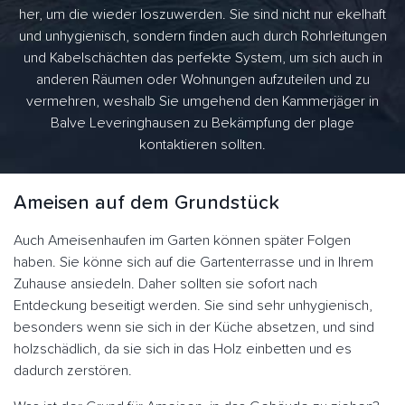
her, um die wieder loszuwerden. Sie sind nicht nur ekelhaft
und unhygienisch, sondern finden auch durch Rohrleitungen
und Kabelschächten das perfekte System, um sich auch in
anderen Räumen oder Wohnungen aufzuteilen und zu
vermehren, weshalb Sie umgehend den Kammerjäger in
Balve Leveringhausen zu Bekämpfung der plage
kontaktieren sollten.
Ameisen auf dem Grundstück
Auch Ameisenhaufen im Garten können später Folgen
haben. Sie könne sich auf die Gartenterrasse und in Ihrem
Zuhause ansiedeln. Daher sollten sie sofort nach
Entdeckung beseitigt werden. Sie sind sehr unhygienisch,
besonders wenn sie sich in der Küche absetzen, und sind
holzschädlich, da sie sich in das Holz einbetten und es
dadurch zerstören.