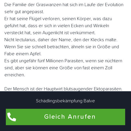
Die Familie der Graswanzen hat sich im Laufe der Evolution
sehr gut angepasst.
Er hat seine Flügel verloren, seinen Körper, was dazu
geführt hat, dass er sich in vielen Ecken und Winkeln
versteckt hat, sein Augenlicht ist verkümmert.
Nicht lectularius, daher der Name, den der Klecks malte.
Wenn Sie sie schnell betrachten, ähneln sie in Größe und
Fabe einem Apfel.
Es gibt ungefähr fünf Millionen Parasiten, wenn sie nüchtern
sind, aber sie können eine Größe von fast einem Zoll
erreichen.
Der Mensch ist der Hauptwirt blutsaugender Ektoparasiten.
Sie können aber auch als Zweitwirte für Nagetiere, Geflügel
Schädlingsbekämpfung Balve
oder zu Konservierungszwecken genutzt werden.
Im Gegensatz zu vielen anderen Schädlingen können sie
Gleich Anrufen
fliegen.
Sie "laufen" jedoch sehr schnell. Balve Leveringhausener
Schädlingsbekämpfungsexperten arbeiten eng zusammen,